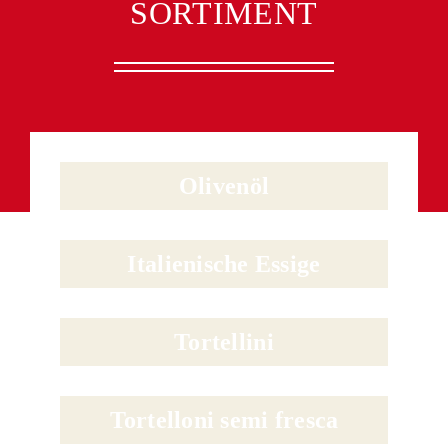
ORTIMENT
Olivenöl
Italienische Essige
Tortellini
Tortelloni semi fresca