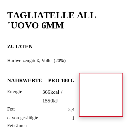
Skip
to
TAGLIATELLE ALL
content
´UOVO 6MM
ZUTATEN
Hartweizengrieß, Vollei (20%)
NÄHRWERTE
PRO 100 G
Energie
366kcal /
1550kJ
Fett
3,4
davon gesättigte
1
Fettsäuren