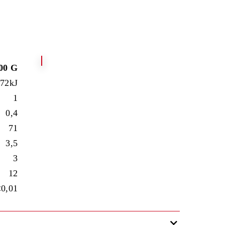
00 G
472kJ
1
0,4
71
3,5
3
12
<0,01