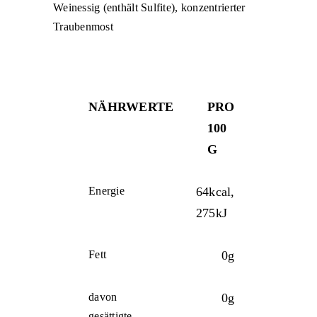
Weinessig (enthält Sulfite), konzentrierter
Traubenmost
NÄHRWERTE
PRO
100
G
Energie
64kcal,
275kJ
Fett
0g
davon
0g
gesättigte