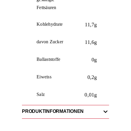
Fettsäuren
Kohlehydrate
11,7g
davon Zucker
11,6g
Ballaststoffe
0g
Eiweiss
0,2g
Salz
0,01g
PRODUKTINFORMATIONEN