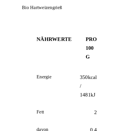
Bio Hartweizengrieß
NÄHRWERTE
PRO
100
G
Energie
350kcal
/
1481kJ
Fett
2
davon
0,4