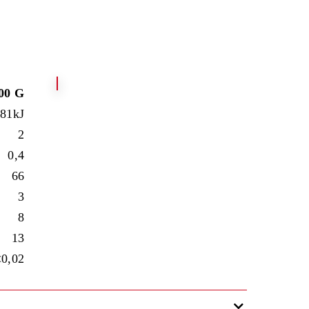
00 G
481kJ
2
0,4
66
3
8
13
<0,02